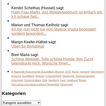
Kerstin Schelhas (Hussel) sagt:
Hallo Frau Marks, das Welpentagebuch ist einfach toll.
Ich schaue fast...
Marion und Thomas Keilholz sagt:
Ich bin nun nicht nur vom Magyar Viszla begeistert,
sondern besonders...
Maripn Keefer-Häfnet sagt:
Üben für Bringtreue
Bieri Maria sagt:
Schöne Website. Tolle schöne Hunde. Ihre Zucht
beeindruckt mich. Wünsche Ihnen...
8. Nationale Rassehunde-Ausstellung Bremen
2016
Apport
Apportel
Apportieren
Aruscha
Ausbildung
Bremen
Crossdogging
Deutscher Jugendchampion
Drückjagd
Dummytraining
Enie
Hamburg
Jagd
Jagdhund
Revier
Spezialrassehundeausstellung Wagenfeld
Stökerjagd
Kategorien
Kategorien