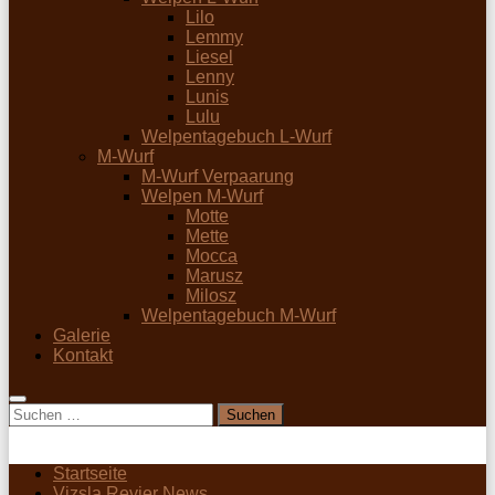
Lilo
Lemmy
Liesel
Lenny
Lunis
Lulu
Welpentagebuch L-Wurf
M-Wurf
M-Wurf Verpaarung
Welpen M-Wurf
Motte
Mette
Mocca
Marusz
Milosz
Welpentagebuch M-Wurf
Galerie
Kontakt
Suchen
nach:
Startseite
Vizsla Revier News