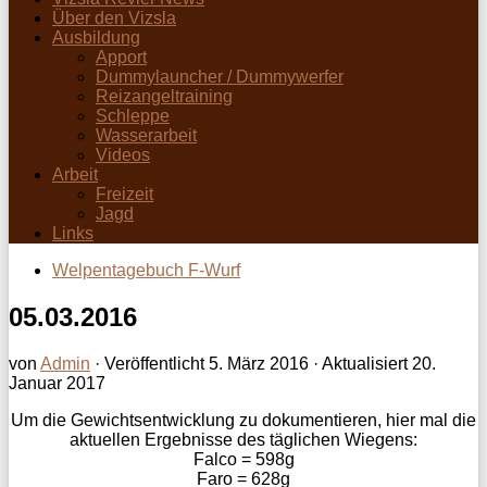
Über den Vizsla
Ausbildung
Apport
Dummylauncher / Dummywerfer
Reizangeltraining
Schleppe
Wasserarbeit
Videos
Arbeit
Freizeit
Jagd
Links
Welpentagebuch F-Wurf
05.03.2016
von
Admin
· Veröffentlicht
5. März 2016
· Aktualisiert
20.
Januar 2017
Um die Gewichtsentwicklung zu dokumentieren, hier mal die
aktuellen Ergebnisse des täglichen Wiegens:
Falco = 598g
Faro = 628g