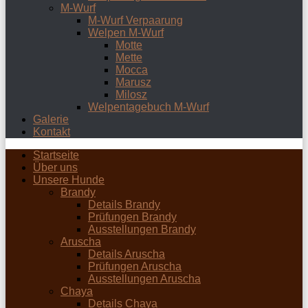
M-Wurf
M-Wurf Verpaarung
Welpen M-Wurf
Motte
Mette
Mocca
Marusz
Milosz
Welpentagebuch M-Wurf
Galerie
Kontakt
Startseite
Über uns
Unsere Hunde
Brandy
Details Brandy
Prüfungen Brandy
Ausstellungen Brandy
Aruscha
Details Aruscha
Prüfungen Aruscha
Ausstellungen Aruscha
Chaya
Details Chaya