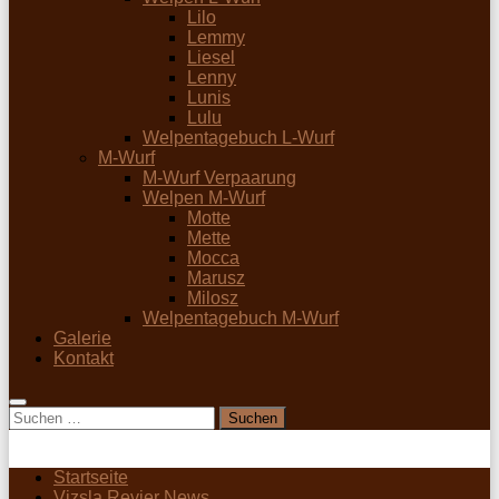
Lilo
Lemmy
Liesel
Lenny
Lunis
Lulu
Welpentagebuch L-Wurf
M-Wurf
M-Wurf Verpaarung
Welpen M-Wurf
Motte
Mette
Mocca
Marusz
Milosz
Welpentagebuch M-Wurf
Galerie
Kontakt
Suchen
nach:
Startseite
Vizsla Revier News