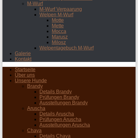
M-Wurf
M-Wurf Verpaarung
Welpen M-Wurf
Motte
Mette
Mocca
Marusz
Milosz
Welpentagebuch M-Wurf
Galerie
Kontakt
Startseite
Über uns
Unsere Hunde
Brandy
Details Brandy
Prüfungen Brandy
Ausstellungen Brandy
Aruscha
Details Aruscha
Prüfungen Aruscha
Ausstellungen Aruscha
Chaya
Details Chaya