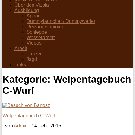
Über den Vizsla
Ausbildung
Apport
Dummylauncher / Dummywerfer
Reizangeltraining
Schleppe
Wasserarbeit
Videos
Arbeit
Freizeit
Jagd
Links
Kategorie:
Welpentagebuch
C-Wurf
Welpentagebuch C-Wurf
· von
Admin
· 14 Feb., 2015