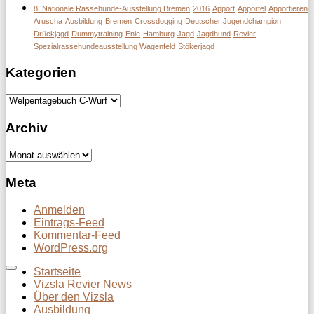
8. Nationale Rassehunde-Ausstellung Bremen
2016
Apport
Apportel
Apportieren
Aruscha
Ausbildung
Bremen
Crossdogging
Deutscher Jugendchampion
Drückjagd
Dummytraining
Enie
Hamburg
Jagd
Jagdhund
Revier
Spezialrassehundeausstellung Wagenfeld
Stökerjagd
Kategorien
Kategorien
Archiv
Archiv
Meta
Anmelden
Eintrags-Feed
Kommentar-Feed
WordPress.org
Startseite
Vizsla Revier News
Über den Vizsla
Ausbildung