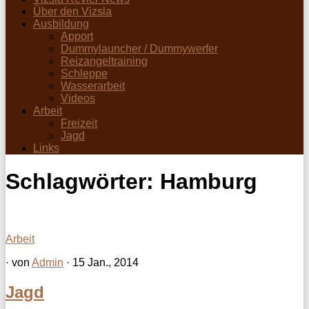
Über den Vizsla
Ausbildung
Apport
Dummylauncher / Dummywerfer
Reizangeltraining
Schleppe
Wasserarbeit
Videos
Arbeit
Freizeit
Jagd
Links
Schlagwörter:
Hamburg
Arbeit
· von
Admin
· 15 Jan., 2014
Jagd