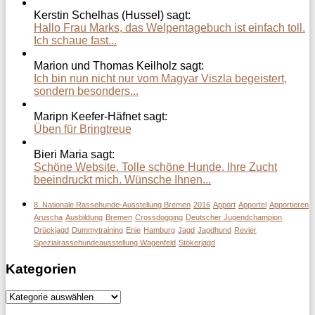
Kerstin Schelhas (Hussel) sagt:
Hallo Frau Marks, das Welpentagebuch ist einfach toll.
Ich schaue fast...
Marion und Thomas Keilholz sagt:
Ich bin nun nicht nur vom Magyar Viszla begeistert,
sondern besonders...
Maripn Keefer-Häfnet sagt:
Üben für Bringtreue
Bieri Maria sagt:
Schöne Website. Tolle schöne Hunde. Ihre Zucht
beeindruckt mich. Wünsche Ihnen...
8. Nationale Rassehunde-Ausstellung Bremen
2016
Apport
Apportel
Apportieren
Aruscha
Ausbildung
Bremen
Crossdogging
Deutscher Jugendchampion
Drückjagd
Dummytraining
Enie
Hamburg
Jagd
Jagdhund
Revier
Spezialrassehundeausstellung Wagenfeld
Stökerjagd
Kategorien
Kategorien