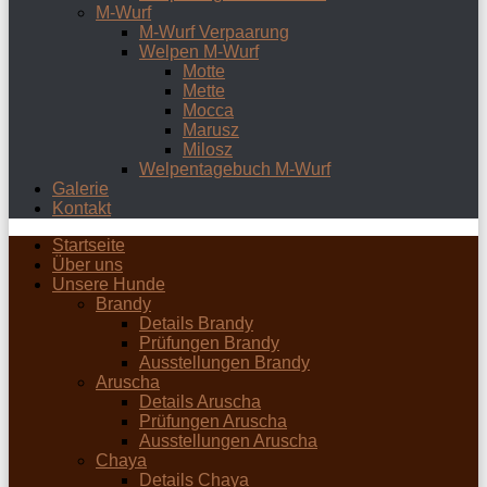
M-Wurf
M-Wurf Verpaarung
Welpen M-Wurf
Motte
Mette
Mocca
Marusz
Milosz
Welpentagebuch M-Wurf
Galerie
Kontakt
Startseite
Über uns
Unsere Hunde
Brandy
Details Brandy
Prüfungen Brandy
Ausstellungen Brandy
Aruscha
Details Aruscha
Prüfungen Aruscha
Ausstellungen Aruscha
Chaya
Details Chaya