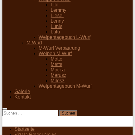
Lilo
Lemmy
Liesel
Lenny
Lunis
Lulu
Welpentagebuch L-Wurf
M-Wurf
M-Wurf Verpaarung
Welpen M-Wurf
Motte
Mette
Mocca
Marusz
Milosz
Welpentagebuch M-Wurf
Galerie
Kontakt
Suchen
nach:
Startseite
Vizsla Revier News