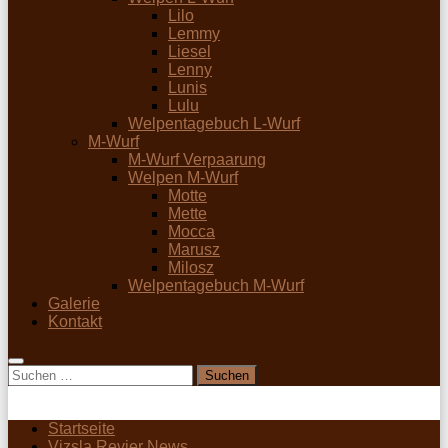
Lilo
Lemmy
Liesel
Lenny
Lunis
Lulu
Welpentagebuch L-Wurf
M-Wurf
M-Wurf Verpaarung
Welpen M-Wurf
Motte
Mette
Mocca
Marusz
Milosz
Welpentagebuch M-Wurf
Galerie
Kontakt
Suchen
nach:
Startseite
Vizsla Revier News