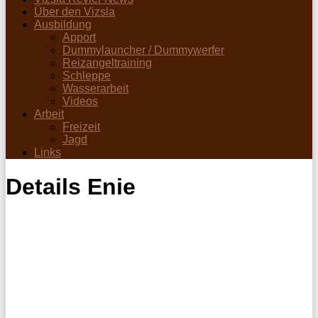
Über den Vizsla
Ausbildung
Apport
Dummylauncher / Dummywerfer
Reizangeltraining
Schleppe
Wasserarbeit
Videos
Arbeit
Freizeit
Jagd
Links
Details Enie