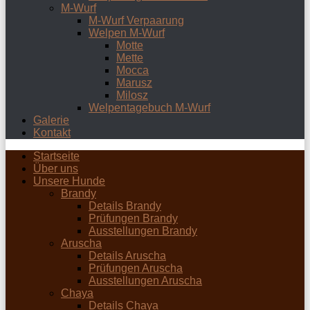
M-Wurf
M-Wurf Verpaarung
Welpen M-Wurf
Motte
Mette
Mocca
Marusz
Milosz
Welpentagebuch M-Wurf
Galerie
Kontakt
Startseite
Über uns
Unsere Hunde
Brandy
Details Brandy
Prüfungen Brandy
Ausstellungen Brandy
Aruscha
Details Aruscha
Prüfungen Aruscha
Ausstellungen Aruscha
Chaya
Details Chaya