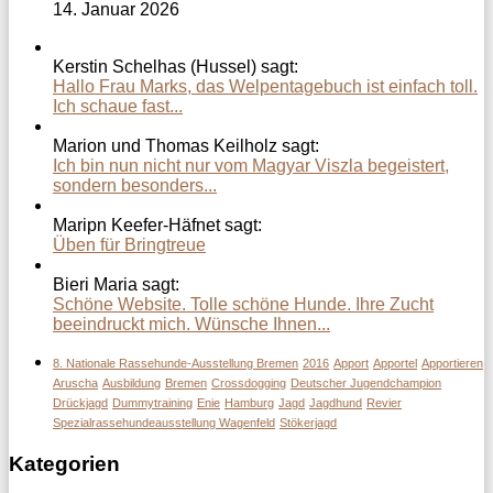
14. Januar 2026
Kerstin Schelhas (Hussel) sagt:
Hallo Frau Marks, das Welpentagebuch ist einfach toll.
Ich schaue fast...
Marion und Thomas Keilholz sagt:
Ich bin nun nicht nur vom Magyar Viszla begeistert,
sondern besonders...
Maripn Keefer-Häfnet sagt:
Üben für Bringtreue
Bieri Maria sagt:
Schöne Website. Tolle schöne Hunde. Ihre Zucht
beeindruckt mich. Wünsche Ihnen...
8. Nationale Rassehunde-Ausstellung Bremen
2016
Apport
Apportel
Apportieren
Aruscha
Ausbildung
Bremen
Crossdogging
Deutscher Jugendchampion
Drückjagd
Dummytraining
Enie
Hamburg
Jagd
Jagdhund
Revier
Spezialrassehundeausstellung Wagenfeld
Stökerjagd
Kategorien