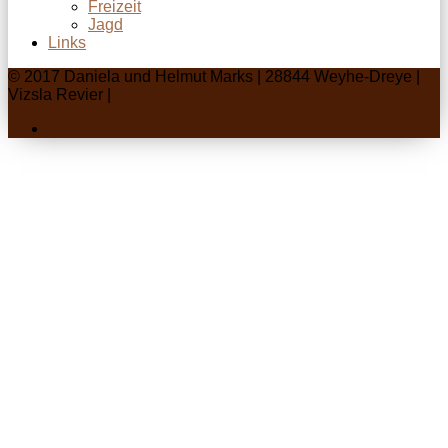
Freizeit
Jagd
Links
© 2017 Daniela und Helmut Marks | 28844 Weyhe-Dreye |
Vizsla Revier |