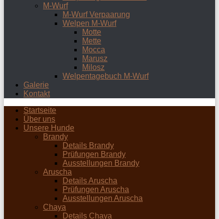
M-Wurf
M-Wurf Verpaarung
Welpen M-Wurf
Motte
Mette
Mocca
Marusz
Milosz
Welpentagebuch M-Wurf
Galerie
Kontakt
Startseite
Über uns
Unsere Hunde
Brandy
Details Brandy
Prüfungen Brandy
Ausstellungen Brandy
Aruscha
Details Aruscha
Prüfungen Aruscha
Ausstellungen Aruscha
Chaya
Details Chaya