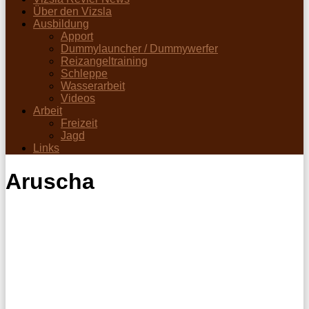
Über den Vizsla
Ausbildung
Apport
Dummylauncher / Dummywerfer
Reizangeltraining
Schleppe
Wasserarbeit
Videos
Arbeit
Freizeit
Jagd
Links
Aruscha