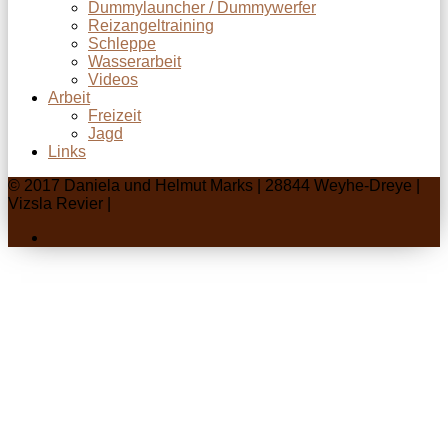
Dummylauncher / Dummywerfer
Reizangeltraining
Schleppe
Wasserarbeit
Videos
Arbeit
Freizeit
Jagd
Links
© 2017 Daniela und Helmut Marks | 28844 Weyhe-Dreye |
Vizsla Revier |