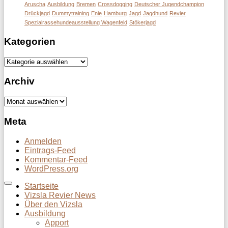
Aruscha
Ausbildung
Bremen
Crossdogging
Deutscher Jugendchampion
Drückjagd
Dummytraining
Enie
Hamburg
Jagd
Jagdhund
Revier
Spezialrassehundeausstellung Wagenfeld
Stökerjagd
Kategorien
Kategorien
Archiv
Archiv
Meta
Anmelden
Eintrags-Feed
Kommentar-Feed
WordPress.org
Startseite
Vizsla Revier News
Über den Vizsla
Ausbildung
Apport