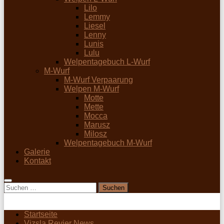
Lilo
Lemmy
Liesel
Lenny
Lunis
Lulu
Welpentagebuch L-Wurf
M-Wurf
M-Wurf Verpaarung
Welpen M-Wurf
Motte
Mette
Mocca
Marusz
Milosz
Welpentagebuch M-Wurf
Galerie
Kontakt
Suchen
nach:
Startseite
Vizsla Revier News