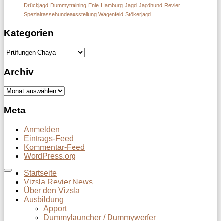
Drückjagd
Dummytraining
Enie
Hamburg
Jagd
Jagdhund
Revier
Spezialrassehundeausstellung Wagenfeld
Stökerjagd
Kategorien
Kategorien
Archiv
Archiv
Meta
Anmelden
Eintrags-Feed
Kommentar-Feed
WordPress.org
Startseite
Vizsla Revier News
Über den Vizsla
Ausbildung
Apport
Dummylauncher / Dummywerfer