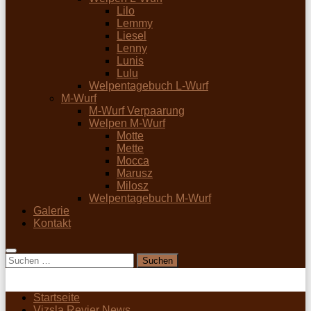
Lilo
Lemmy
Liesel
Lenny
Lunis
Lulu
Welpentagebuch L-Wurf
M-Wurf
M-Wurf Verpaarung
Welpen M-Wurf
Motte
Mette
Mocca
Marusz
Milosz
Welpentagebuch M-Wurf
Galerie
Kontakt
Suchen
nach:
Startseite
Vizsla Revier News