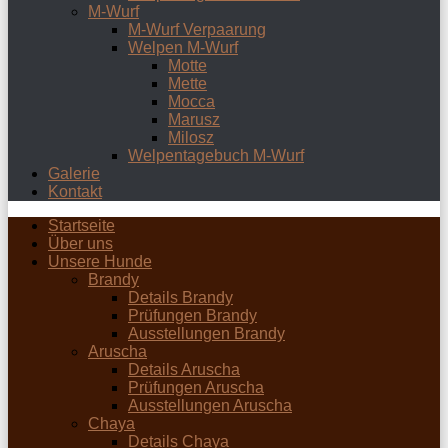
M-Wurf
M-Wurf Verpaarung
Welpen M-Wurf
Motte
Mette
Mocca
Marusz
Milosz
Welpentagebuch M-Wurf
Galerie
Kontakt
Startseite
Über uns
Unsere Hunde
Brandy
Details Brandy
Prüfungen Brandy
Ausstellungen Brandy
Aruscha
Details Aruscha
Prüfungen Aruscha
Ausstellungen Aruscha
Chaya
Details Chaya