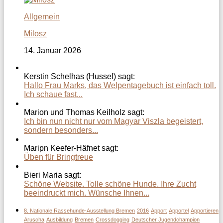
Allgemein
Milosz
14. Januar 2026
Kerstin Schelhas (Hussel) sagt:
Hallo Frau Marks, das Welpentagebuch ist einfach toll.
Ich schaue fast...
Marion und Thomas Keilholz sagt:
Ich bin nun nicht nur vom Magyar Viszla begeistert,
sondern besonders...
Maripn Keefer-Häfnet sagt:
Üben für Bringtreue
Bieri Maria sagt:
Schöne Website. Tolle schöne Hunde. Ihre Zucht
beeindruckt mich. Wünsche Ihnen...
8. Nationale Rassehunde-Ausstellung Bremen
2016
Apport
Apportel
Apportieren
Aruscha
Ausbildung
Bremen
Crossdogging
Deutscher Jugendchampion