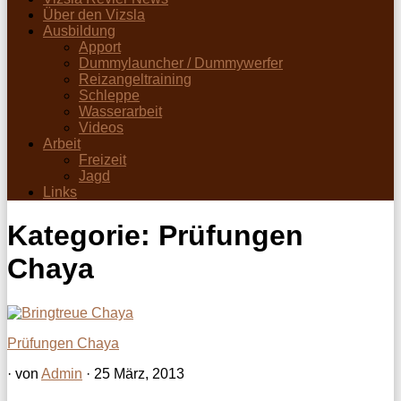
Über den Vizsla
Ausbildung
Apport
Dummylauncher / Dummywerfer
Reizangeltraining
Schleppe
Wasserarbeit
Videos
Arbeit
Freizeit
Jagd
Links
Kategorie:
Prüfungen
Chaya
Prüfungen Chaya
· von
Admin
· 25 März, 2013