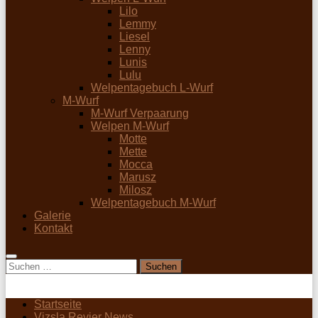
Lilo
Lemmy
Liesel
Lenny
Lunis
Lulu
Welpentagebuch L-Wurf
M-Wurf
M-Wurf Verpaarung
Welpen M-Wurf
Motte
Mette
Mocca
Marusz
Milosz
Welpentagebuch M-Wurf
Galerie
Kontakt
Suchen
nach:
Startseite
Vizsla Revier News