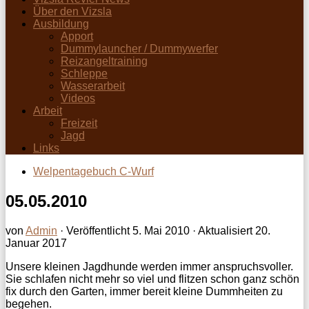
Über den Vizsla
Ausbildung
Apport
Dummylauncher / Dummywerfer
Reizangeltraining
Schleppe
Wasserarbeit
Videos
Arbeit
Freizeit
Jagd
Links
Welpentagebuch C-Wurf
05.05.2010
von
Admin
· Veröffentlicht
5. Mai 2010
· Aktualisiert
20.
Januar 2017
Unsere kleinen Jagdhunde werden immer anspruchsvoller.
Sie schlafen nicht mehr so viel und flitzen schon ganz schön
fix durch den Garten, immer bereit kleine Dummheiten zu
begehen.