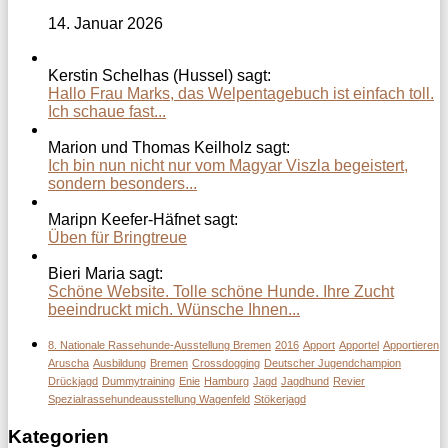
14. Januar 2026
Kerstin Schelhas (Hussel) sagt:
Hallo Frau Marks, das Welpentagebuch ist einfach toll.
Ich schaue fast...
Marion und Thomas Keilholz sagt:
Ich bin nun nicht nur vom Magyar Viszla begeistert,
sondern besonders...
Maripn Keefer-Häfnet sagt:
Üben für Bringtreue
Bieri Maria sagt:
Schöne Website. Tolle schöne Hunde. Ihre Zucht
beeindruckt mich. Wünsche Ihnen...
8. Nationale Rassehunde-Ausstellung Bremen
2016
Apport
Apportel
Apportieren
Aruscha
Ausbildung
Bremen
Crossdogging
Deutscher Jugendchampion
Drückjagd
Dummytraining
Enie
Hamburg
Jagd
Jagdhund
Revier
Spezialrassehundeausstellung Wagenfeld
Stökerjagd
Kategorien