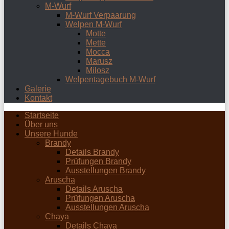
M-Wurf
M-Wurf Verpaarung
Welpen M-Wurf
Motte
Mette
Mocca
Marusz
Milosz
Welpentagebuch M-Wurf
Galerie
Kontakt
Startseite
Über uns
Unsere Hunde
Brandy
Details Brandy
Prüfungen Brandy
Ausstellungen Brandy
Aruscha
Details Aruscha
Prüfungen Aruscha
Ausstellungen Aruscha
Chaya
Details Chaya