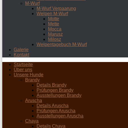
M-Wurf
M-Wurf Verpaarung
Welpen M-Wurf
Motte
Mette
Mocca
Marusz
Milosz
Welpentagebuch M-Wurf
Galerie
Kontakt
Startseite
Über uns
Unsere Hunde
Brandy
Details Brandy
Prüfungen Brandy
Ausstellungen Brandy
Aruscha
Details Aruscha
Prüfungen Aruscha
Ausstellungen Aruscha
Chaya
Details Chaya