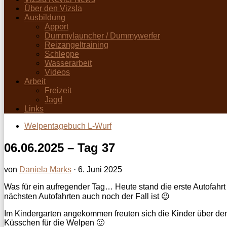
Über den Vizsla
Ausbildung
Apport
Dummylauncher / Dummywerfer
Reizangeltraining
Schleppe
Wasserarbeit
Videos
Arbeit
Freizeit
Jagd
Links
Welpentagebuch L-Wurf
06.06.2025 – Tag 37
von
Daniela Marks
·
6. Juni 2025
Was für ein aufregender Tag… Heute stand die erste Autofahrt 
nächsten Autofahrten auch noch der Fall ist 😉
Im Kindergarten angekommen freuten sich die Kinder über den
Küsschen für die Welpen 🙂