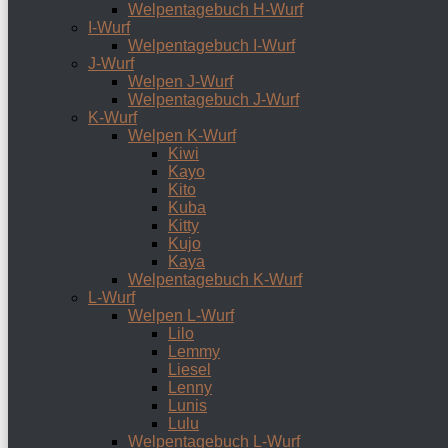
Welpentagebuch H-Wurf
I-Wurf
Welpentagebuch I-Wurf
J-Wurf
Welpen J-Wurf
Welpentagebuch J-Wurf
K-Wurf
Welpen K-Wurf
Kiwi
Kayo
Kito
Kuba
Kitty
Kujo
Kaya
Welpentagebuch K-Wurf
L-Wurf
Welpen L-Wurf
Lilo
Lemmy
Liesel
Lenny
Lunis
Lulu
Welpentagebuch L-Wurf