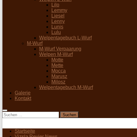
Lilo
Lemmy
Liesel
Lenny
Lunis
Lulu
Welpentagebuch L-Wurf
M-Wurf
M-Wurf Verpaarung
Welpen M-Wurf
Motte
Mette
Mocca
Marusz
Milosz
Welpentagebuch M-Wurf
Galerie
Kontakt
Suchen
nach:
Startseite
Vizsla Revier News