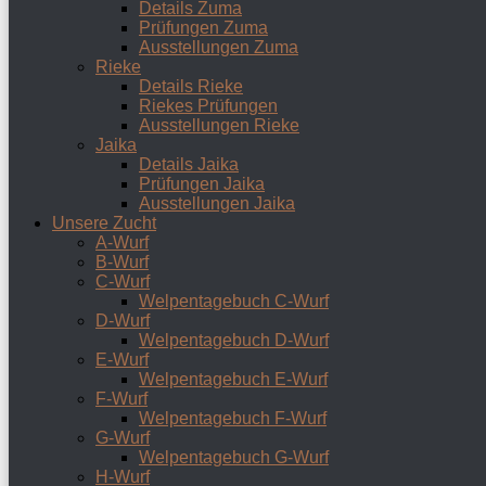
Details Zuma
Prüfungen Zuma
Ausstellungen Zuma
Rieke
Details Rieke
Riekes Prüfungen
Ausstellungen Rieke
Jaika
Details Jaika
Prüfungen Jaika
Ausstellungen Jaika
Unsere Zucht
A-Wurf
B-Wurf
C-Wurf
Welpentagebuch C-Wurf
D-Wurf
Welpentagebuch D-Wurf
E-Wurf
Welpentagebuch E-Wurf
F-Wurf
Welpentagebuch F-Wurf
G-Wurf
Welpentagebuch G-Wurf
H-Wurf