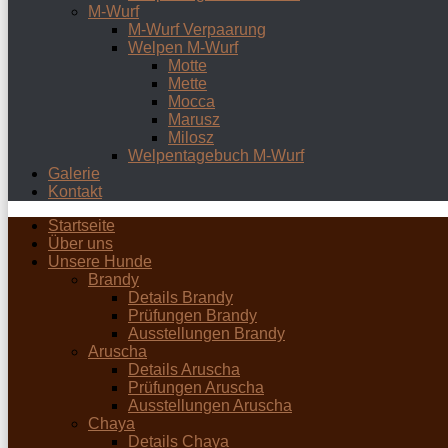
M-Wurf
M-Wurf Verpaarung
Welpen M-Wurf
Motte
Mette
Mocca
Marusz
Milosz
Welpentagebuch M-Wurf
Galerie
Kontakt
Startseite
Über uns
Unsere Hunde
Brandy
Details Brandy
Prüfungen Brandy
Ausstellungen Brandy
Aruscha
Details Aruscha
Prüfungen Aruscha
Ausstellungen Aruscha
Chaya
Details Chaya