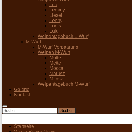
Lilo
Lemmy
Liesel
Lenny
Lunis
Lulu
Welpentagebuch L-Wurf
M-Wurf
M-Wurf Verpaarung
Welpen M-Wurf
Motte
Mette
Mocca
Marusz
Milosz
Welpentagebuch M-Wurf
Galerie
Kontakt
Suchen
nach:
Startseite
Vizsla Revier News