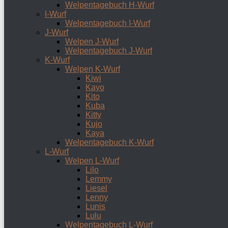
Welpentagebuch H-Wurf
I-Wurf
Welpentagebuch I-Wurf
J-Wurf
Welpen J-Wurf
Welpentagebuch J-Wurf
K-Wurf
Welpen K-Wurf
Kiwi
Kayo
Kito
Kuba
Kitty
Kujo
Kaya
Welpentagebuch K-Wurf
L-Wurf
Welpen L-Wurf
Lilo
Lemmy
Liesel
Lenny
Lunis
Lulu
Welpentagebuch L-Wurf