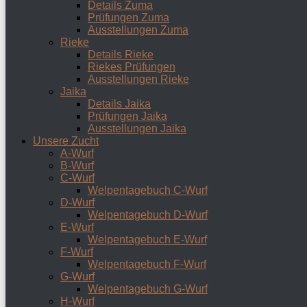
Details Zuma
Prüfungen Zuma
Ausstellungen Zuma
Rieke
Details Rieke
Riekes Prüfungen
Ausstellungen Rieke
Jaika
Details Jaika
Prüfungen Jaika
Ausstellungen Jaika
Unsere Zucht
A-Wurf
B-Wurf
C-Wurf
Welpentagebuch C-Wurf
D-Wurf
Welpentagebuch D-Wurf
E-Wurf
Welpentagebuch E-Wurf
F-Wurf
Welpentagebuch F-Wurf
G-Wurf
Welpentagebuch G-Wurf
H-Wurf