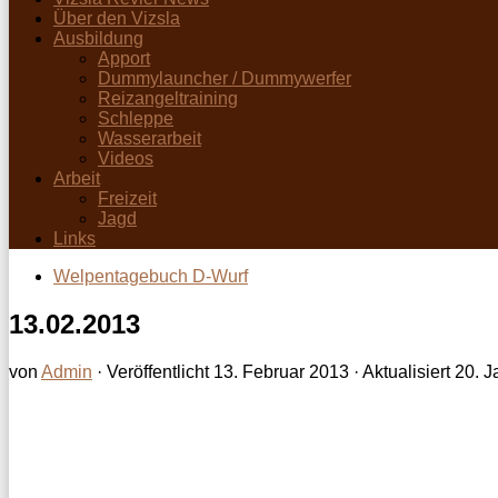
Über den Vizsla
Ausbildung
Apport
Dummylauncher / Dummywerfer
Reizangeltraining
Schleppe
Wasserarbeit
Videos
Arbeit
Freizeit
Jagd
Links
Welpentagebuch D-Wurf
13.02.2013
von
Admin
· Veröffentlicht
13. Februar 2013
· Aktualisiert
20. J