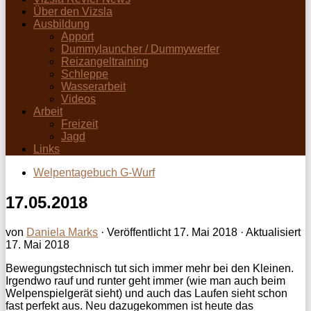
Über den Vizsla
Ausbildung
Apport
Dummylauncher / Dummywerfer
Reizangeltraining
Schleppe
Wasserarbeit
Videos
Arbeit
Freizeit
Jagd
Links
Welpentagebuch G-Wurf
17.05.2018
von
Daniela Marks
· Veröffentlicht
17. Mai 2018
· Aktualisiert
17. Mai 2018
Bewegungstechnisch tut sich immer mehr bei den Kleinen.
Irgendwo rauf und runter geht immer (wie man auch beim
Welpenspielgerät sieht) und auch das Laufen sieht schon
fast perfekt aus. Neu dazugekommen ist heute das