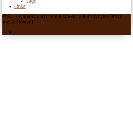
Jagd
Links
© 2017 Daniela und Helmut Marks | 28844 Weyhe-Dreye |
Vizsla Revier |