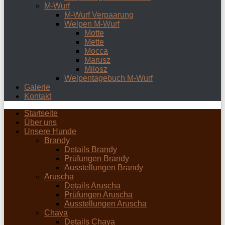
M-Wurf
M-Wurf Verpaarung
Welpen M-Wurf
Motte
Mette
Mocca
Marusz
Milosz
Welpentagebuch M-Wurf
Galerie
Kontakt
Startseite
Über uns
Unsere Hunde
Brandy
Details Brandy
Prüfungen Brandy
Ausstellungen Brandy
Aruscha
Details Aruscha
Prüfungen Aruscha
Ausstellungen Aruscha
Chaya
Details Chaya