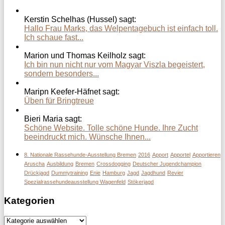
Kerstin Schelhas (Hussel) sagt:
Hallo Frau Marks, das Welpentagebuch ist einfach toll.
Ich schaue fast...
Marion und Thomas Keilholz sagt:
Ich bin nun nicht nur vom Magyar Viszla begeistert,
sondern besonders...
Maripn Keefer-Häfnet sagt:
Üben für Bringtreue
Bieri Maria sagt:
Schöne Website. Tolle schöne Hunde. Ihre Zucht
beeindruckt mich. Wünsche Ihnen...
8. Nationale Rassehunde-Ausstellung Bremen
2016
Apport
Apportel
Apportieren
Aruscha
Ausbildung
Bremen
Crossdogging
Deutscher Jugendchampion
Drückjagd
Dummytraining
Enie
Hamburg
Jagd
Jagdhund
Revier
Spezialrassehundeausstellung Wagenfeld
Stökerjagd
Kategorien
Kategorien