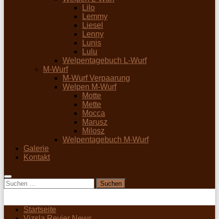
Lilo
Lemmy
Liesel
Lenny
Lunis
Lulu
Welpentagebuch L-Wurf
M-Wurf
M-Wurf Verpaarung
Welpen M-Wurf
Motte
Mette
Mocca
Marusz
Milosz
Welpentagebuch M-Wurf
Galerie
Kontakt
Suchen
nach:
Startseite
Vizsla Revier News