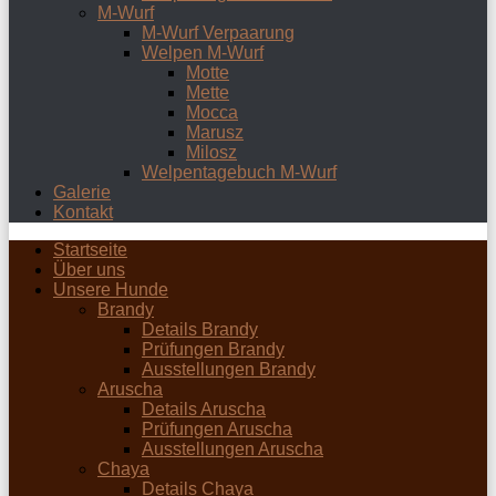
M-Wurf
M-Wurf Verpaarung
Welpen M-Wurf
Motte
Mette
Mocca
Marusz
Milosz
Welpentagebuch M-Wurf
Galerie
Kontakt
Startseite
Über uns
Unsere Hunde
Brandy
Details Brandy
Prüfungen Brandy
Ausstellungen Brandy
Aruscha
Details Aruscha
Prüfungen Aruscha
Ausstellungen Aruscha
Chaya
Details Chaya