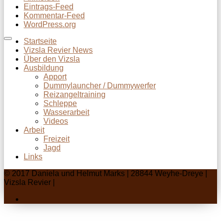
Eintrags-Feed
Kommentar-Feed
WordPress.org
Startseite
Vizsla Revier News
Über den Vizsla
Ausbildung
Apport
Dummylauncher / Dummywerfer
Reizangeltraining
Schleppe
Wasserarbeit
Videos
Arbeit
Freizeit
Jagd
Links
© 2017 Daniela und Helmut Marks | 28844 Weyhe-Dreye |
Vizsla Revier |