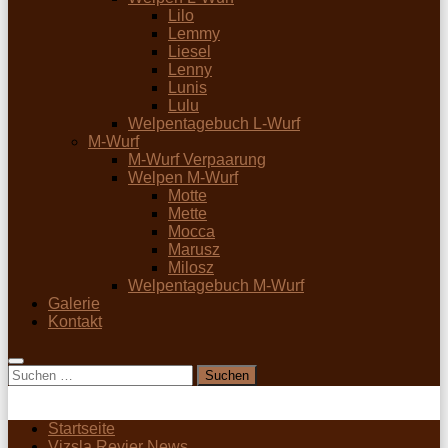
Lilo
Lemmy
Liesel
Lenny
Lunis
Lulu
Welpentagebuch L-Wurf
M-Wurf
M-Wurf Verpaarung
Welpen M-Wurf
Motte
Mette
Mocca
Marusz
Milosz
Welpentagebuch M-Wurf
Galerie
Kontakt
Suchen
nach:
Startseite
Vizsla Revier News