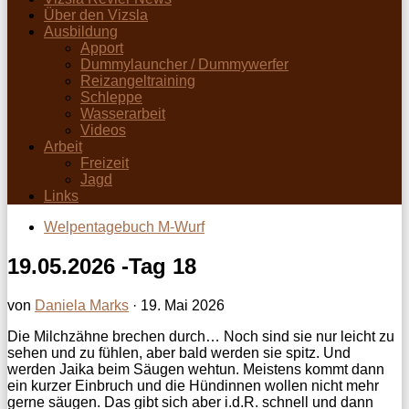
Über den Vizsla
Ausbildung
Apport
Dummylauncher / Dummywerfer
Reizangeltraining
Schleppe
Wasserarbeit
Videos
Arbeit
Freizeit
Jagd
Links
Welpentagebuch M-Wurf
19.05.2026 -Tag 18
von
Daniela Marks
·
19. Mai 2026
Die Milchzähne brechen durch… Noch sind sie nur leicht zu
sehen und zu fühlen, aber bald werden sie spitz. Und
werden Jaika beim Säugen wehtun. Meistens kommt dann
ein kurzer Einbruch und die Hündinnen wollen nicht mehr
gerne säugen. Das gibt sich aber i.d.R. schnell und dann