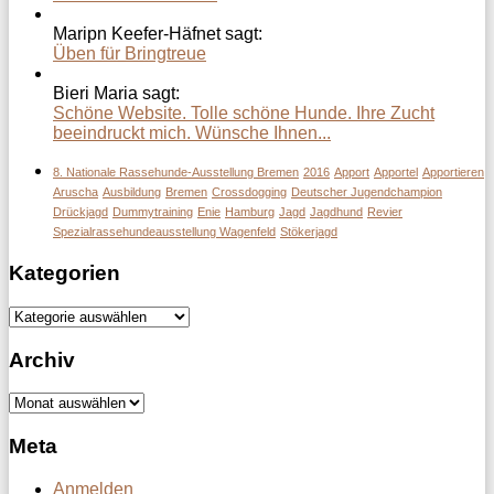
Maripn Keefer-Häfnet sagt:
Üben für Bringtreue
Bieri Maria sagt:
Schöne Website. Tolle schöne Hunde. Ihre Zucht
beeindruckt mich. Wünsche Ihnen...
8. Nationale Rassehunde-Ausstellung Bremen
2016
Apport
Apportel
Apportieren
Aruscha
Ausbildung
Bremen
Crossdogging
Deutscher Jugendchampion
Drückjagd
Dummytraining
Enie
Hamburg
Jagd
Jagdhund
Revier
Spezialrassehundeausstellung Wagenfeld
Stökerjagd
Kategorien
Kategorien
Archiv
Archiv
Meta
Anmelden