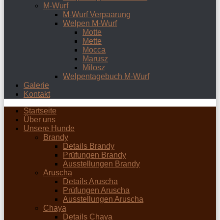
M-Wurf
M-Wurf Verpaarung
Welpen M-Wurf
Motte
Mette
Mocca
Marusz
Milosz
Welpentagebuch M-Wurf
Galerie
Kontakt
Startseite
Über uns
Unsere Hunde
Brandy
Details Brandy
Prüfungen Brandy
Ausstellungen Brandy
Aruscha
Details Aruscha
Prüfungen Aruscha
Ausstellungen Aruscha
Chaya
Details Chaya