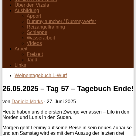
Über den Vizsla
Ausbildung
Apport
Dummylauncher / Dummywerfer
Reizangeltraining
Schleppe
Wasserarbeit
Videos
Arbeit
Freizeit
Jagd
Links
Welpentagebuch L-Wurf
26.05.2025 – Tag 57 – Tagebuch Ende!
von
Daniela Marks
·
27. Juni 2025
Heute haben uns die ersten Zwerge verlassen – Lilo in den
Norden und Lunis in den Süden.
Morgen geht Lemmy auf seine Reise in sein neues Zuhause
und am Samstag wird es mit dem Auszug der letzten drei