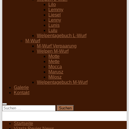
Lilo
Lemmy
Liesel
Lenny
Lunis
Lulu
Welpentagebuch L-Wurf
M-Wurf
M-Wurf Verpaarung
Welpen M-Wurf
Motte
Mette
Mocca
Marusz
Milosz
Welpentagebuch M-Wurf
Galerie
Kontakt
Suchen
nach:
Startseite
Vizsla Revier News