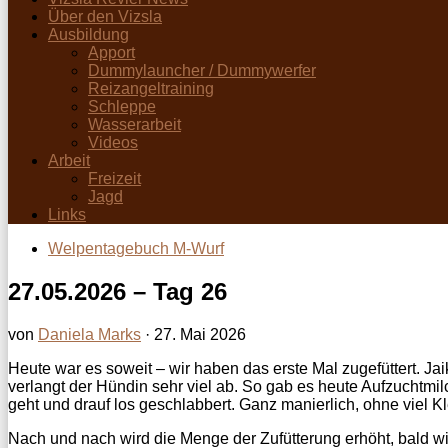
Über den Vizsla
Ausbildung
Apport
Dummylauncher / Dummywerfer
Reizangeltraining
Schleppe
Wasserarbeit
Videos
Arbeit
Freizeit
Jagd
Links
Welpentagebuch M-Wurf
27.05.2026 – Tag 26
von
Daniela Marks
·
27. Mai 2026
Heute war es soweit – wir haben das erste Mal zugefüttert. Ja
verlangt der Hündin sehr viel ab. So gab es heute Aufzuchtmi
geht und drauf los geschlabbert. Ganz manierlich, ohne viel Kl
Nach und nach wird die Menge der Zufütterung erhöht, bald wir