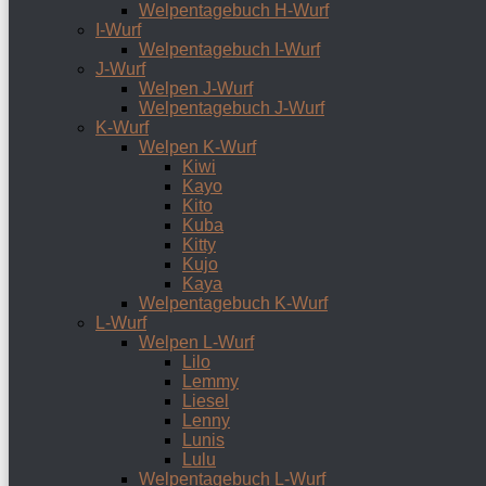
Welpentagebuch H-Wurf
I-Wurf
Welpentagebuch I-Wurf
J-Wurf
Welpen J-Wurf
Welpentagebuch J-Wurf
K-Wurf
Welpen K-Wurf
Kiwi
Kayo
Kito
Kuba
Kitty
Kujo
Kaya
Welpentagebuch K-Wurf
L-Wurf
Welpen L-Wurf
Lilo
Lemmy
Liesel
Lenny
Lunis
Lulu
Welpentagebuch L-Wurf