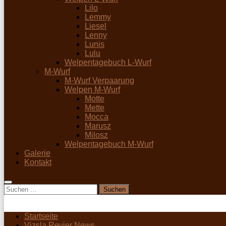
Lilo
Lemmy
Liesel
Lenny
Lunis
Lulu
Welpentagebuch L-Wurf
M-Wurf
M-Wurf Verpaarung
Welpen M-Wurf
Motte
Mette
Mocca
Marusz
Milosz
Welpentagebuch M-Wurf
Galerie
Kontakt
Suchen
nach:
Startseite
Vizsla Revier News