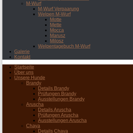
M-Wurf
M-Wurf Verpaarung
Welpen M-Wurf
Motte
Mette
Mocca
Marusz
Milosz
Welpentagebuch M-Wurf
Galerie
Kontakt
Startseite
Über uns
Unsere Hunde
Brandy
Details Brandy
Prüfungen Brandy
Ausstellungen Brandy
Aruscha
Details Aruscha
Prüfungen Aruscha
Ausstellungen Aruscha
Chaya
Details Chaya