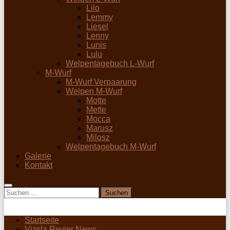
Lilo
Lemmy
Liesel
Lenny
Lunis
Lulu
Welpentagebuch L-Wurf
M-Wurf
M-Wurf Verpaarung
Welpen M-Wurf
Motte
Mette
Mocca
Marusz
Milosz
Welpentagebuch M-Wurf
Galerie
Kontakt
Suchen
nach:
Startseite
Vizsla Revier News