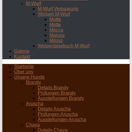
M-Wurf
M-Wurf Verpaarung
Welpen M-Wurf
Motte
Mette
Mocca
Marusz
Milosz
Welpentagebuch M-Wurf
Galerie
Kontakt
Startseite
Über uns
Unsere Hunde
Brandy
Details Brandy
Prüfungen Brandy
Ausstellungen Brandy
Aruscha
Details Aruscha
Prüfungen Aruscha
Ausstellungen Aruscha
Chaya
Details Chaya