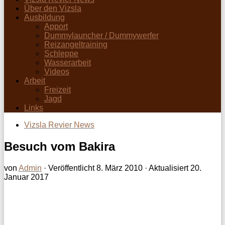
Über den Vizsla
Ausbildung
Apport
Dummylauncher / Dummywerfer
Reizangeltraining
Schleppe
Wasserarbeit
Videos
Arbeit
Freizeit
Jagd
Links
Vizsla Revier News
Besuch vom Bakira
von
Admin
· Veröffentlicht
8. März 2010
· Aktualisiert
20.
Januar 2017