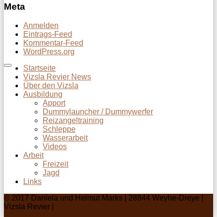
Meta
Anmelden
Eintrags-Feed
Kommentar-Feed
WordPress.org
Startseite
Vizsla Revier News
Über den Vizsla
Ausbildung
Apport
Dummylauncher / Dummywerfer
Reizangeltraining
Schleppe
Wasserarbeit
Videos
Arbeit
Freizeit
Jagd
Links
© 2017 Daniela und Helmut Marks | 28844 Weyhe-Dreye |
Vizsla Revier |