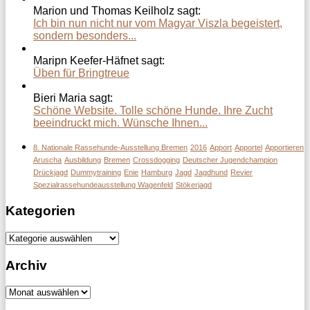
Marion und Thomas Keilholz sagt:
Ich bin nun nicht nur vom Magyar Viszla begeistert,
sondern besonders...
Maripn Keefer-Häfnet sagt:
Üben für Bringtreue
Bieri Maria sagt:
Schöne Website. Tolle schöne Hunde. Ihre Zucht
beeindruckt mich. Wünsche Ihnen...
8. Nationale Rassehunde-Ausstellung Bremen
2016
Apport
Apportel
Apportieren
Aruscha
Ausbildung
Bremen
Crossdogging
Deutscher Jugendchampion
Drückjagd
Dummytraining
Enie
Hamburg
Jagd
Jagdhund
Revier
Spezialrassehundeausstellung Wagenfeld
Stökerjagd
Kategorien
Kategorien
Archiv
Archiv