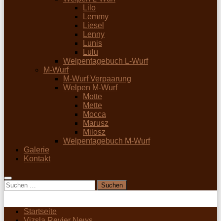
Lilo
Lemmy
Liesel
Lenny
Lunis
Lulu
Welpentagebuch L-Wurf
M-Wurf
M-Wurf Verpaarung
Welpen M-Wurf
Motte
Mette
Mocca
Marusz
Milosz
Welpentagebuch M-Wurf
Galerie
Kontakt
Suchen
nach:
Startseite
Vizsla Revier News