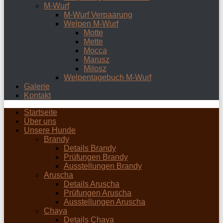
M-Wurf
M-Wurf Verpaarung
Welpen M-Wurf
Motte
Mette
Mocca
Marusz
Milosz
Welpentagebuch M-Wurf
Galerie
Kontakt
Startseite
Über uns
Unsere Hunde
Brandy
Details Brandy
Prüfungen Brandy
Ausstellungen Brandy
Aruscha
Details Aruscha
Prüfungen Aruscha
Ausstellungen Aruscha
Chaya
Details Chaya