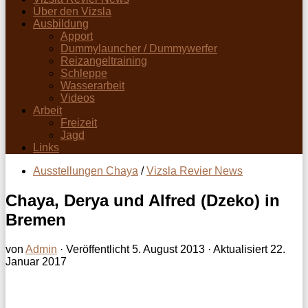
Über den Vizsla
Ausbildung
Apport
Dummylauncher / Dummywerfer
Reizangeltraining
Schleppe
Wasserarbeit
Videos
Arbeit
Freizeit
Jagd
Links
Ausstellungen Chaya
/
Vizsla Revier News
Chaya, Derya und Alfred (Dzeko) in
Bremen
von
Admin
· Veröffentlicht
5. August 2013
· Aktualisiert
22.
Januar 2017