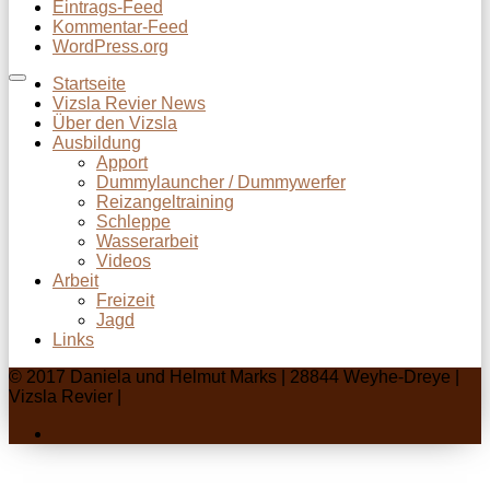
Eintrags-Feed
Kommentar-Feed
WordPress.org
Startseite
Vizsla Revier News
Über den Vizsla
Ausbildung
Apport
Dummylauncher / Dummywerfer
Reizangeltraining
Schleppe
Wasserarbeit
Videos
Arbeit
Freizeit
Jagd
Links
© 2017 Daniela und Helmut Marks | 28844 Weyhe-Dreye |
Vizsla Revier |