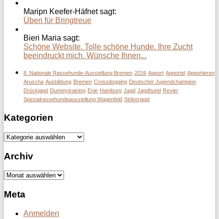
Maripn Keefer-Häfnet sagt:
Üben für Bringtreue
Bieri Maria sagt:
Schöne Website. Tolle schöne Hunde. Ihre Zucht
beeindruckt mich. Wünsche Ihnen...
8. Nationale Rassehunde-Ausstellung Bremen
2016
Apport
Apportel
Apportieren
Aruscha
Ausbildung
Bremen
Crossdogging
Deutscher Jugendchampion
Drückjagd
Dummytraining
Enie
Hamburg
Jagd
Jagdhund
Revier
Spezialrassehundeausstellung Wagenfeld
Stökerjagd
Kategorien
Kategorien
Archiv
Archiv
Meta
Anmelden