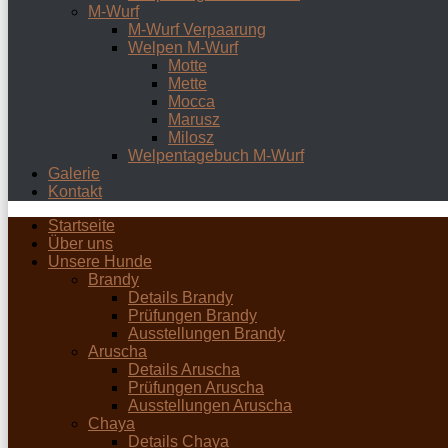
M-Wurf
M-Wurf Verpaarung
Welpen M-Wurf
Motte
Mette
Mocca
Marusz
Milosz
Welpentagebuch M-Wurf
Galerie
Kontakt
Startseite
Über uns
Unsere Hunde
Brandy
Details Brandy
Prüfungen Brandy
Ausstellungen Brandy
Aruscha
Details Aruscha
Prüfungen Aruscha
Ausstellungen Aruscha
Chaya
Details Chaya