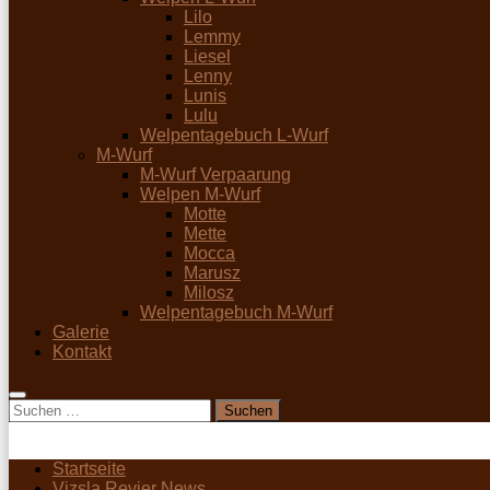
Lilo
Lemmy
Liesel
Lenny
Lunis
Lulu
Welpentagebuch L-Wurf
M-Wurf
M-Wurf Verpaarung
Welpen M-Wurf
Motte
Mette
Mocca
Marusz
Milosz
Welpentagebuch M-Wurf
Galerie
Kontakt
Suchen
nach:
Startseite
Vizsla Revier News