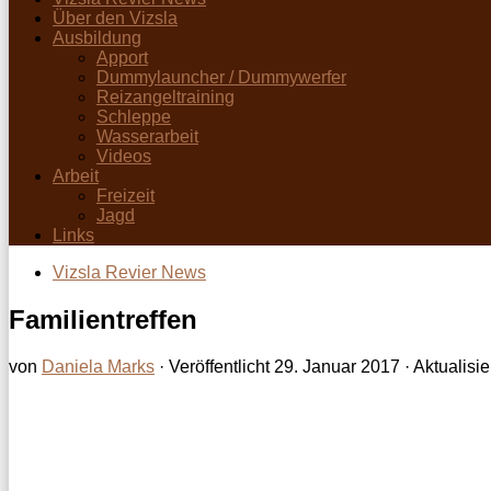
Über den Vizsla
Ausbildung
Apport
Dummylauncher / Dummywerfer
Reizangeltraining
Schleppe
Wasserarbeit
Videos
Arbeit
Freizeit
Jagd
Links
Vizsla Revier News
Familientreffen
von
Daniela Marks
· Veröffentlicht
29. Januar 2017
· Aktualisie