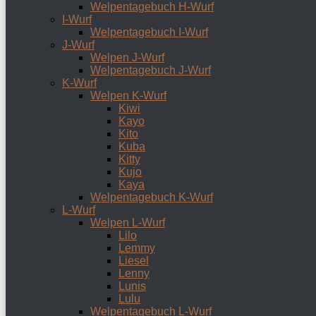
Welpentagebuch H-Wurf
I-Wurf
Welpentagebuch I-Wurf
J-Wurf
Welpen J-Wurf
Welpentagebuch J-Wurf
K-Wurf
Welpen K-Wurf
Kiwi
Kayo
Kito
Kuba
Kitty
Kujo
Kaya
Welpentagebuch K-Wurf
L-Wurf
Welpen L-Wurf
Lilo
Lemmy
Liesel
Lenny
Lunis
Lulu
Welpentagebuch L-Wurf