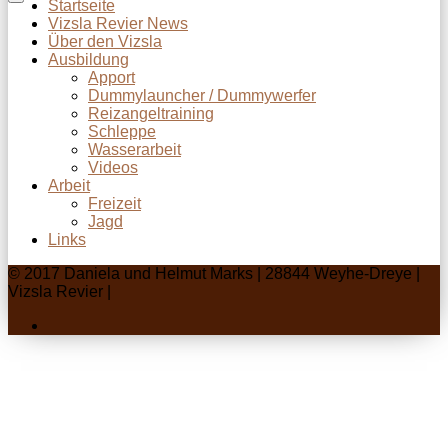
Startseite
Vizsla Revier News
Über den Vizsla
Ausbildung
Apport
Dummylauncher / Dummywerfer
Reizangeltraining
Schleppe
Wasserarbeit
Videos
Arbeit
Freizeit
Jagd
Links
© 2017 Daniela und Helmut Marks | 28844 Weyhe-Dreye |
Vizsla Revier |