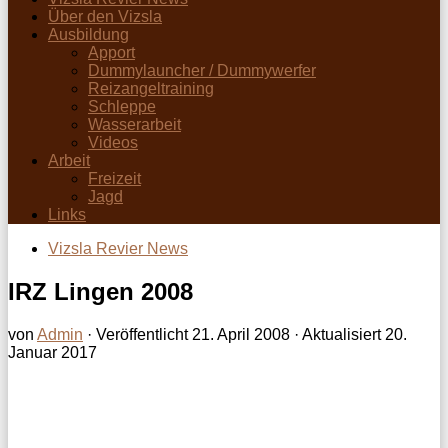
Über den Vizsla
Ausbildung
Apport
Dummylauncher / Dummywerfer
Reizangeltraining
Schleppe
Wasserarbeit
Videos
Arbeit
Freizeit
Jagd
Links
Vizsla Revier News
IRZ Lingen 2008
von
Admin
· Veröffentlicht
21. April 2008
· Aktualisiert
20.
Januar 2017