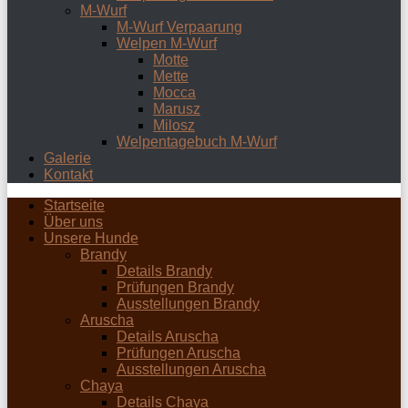
M-Wurf
M-Wurf Verpaarung
Welpen M-Wurf
Motte
Mette
Mocca
Marusz
Milosz
Welpentagebuch M-Wurf
Galerie
Kontakt
Startseite
Über uns
Unsere Hunde
Brandy
Details Brandy
Prüfungen Brandy
Ausstellungen Brandy
Aruscha
Details Aruscha
Prüfungen Aruscha
Ausstellungen Aruscha
Chaya
Details Chaya