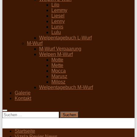
Lilo
Lemmy
Liesel
Lenny
Lunis
Lulu
Welpentagebuch L-Wurf
M-Wurf
M-Wurf Verpaarung
Welpen M-Wurf
Motte
Mette
Mocca
Marusz
Milosz
Welpentagebuch M-Wurf
Galerie
Kontakt
Suchen
nach:
Startseite
Vizsla Revier News