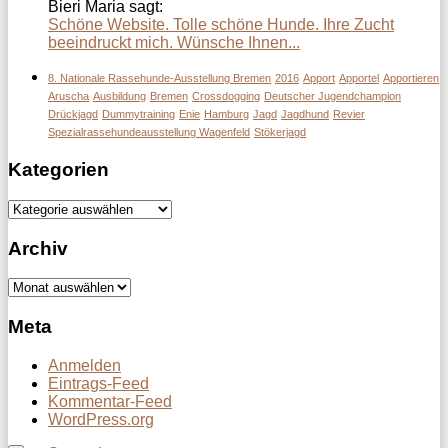
Bieri Maria sagt:
Schöne Website. Tolle schöne Hunde. Ihre Zucht
beeindruckt mich. Wünsche Ihnen...
8. Nationale Rassehunde-Ausstellung Bremen
2016
Apport
Apportel
Apportieren
Aruscha
Ausbildung
Bremen
Crossdogging
Deutscher Jugendchampion
Drückjagd
Dummytraining
Enie
Hamburg
Jagd
Jagdhund
Revier
Spezialrassehundeausstellung Wagenfeld
Stökerjagd
Kategorien
Kategorien
Archiv
Archiv
Meta
Anmelden
Eintrags-Feed
Kommentar-Feed
WordPress.org