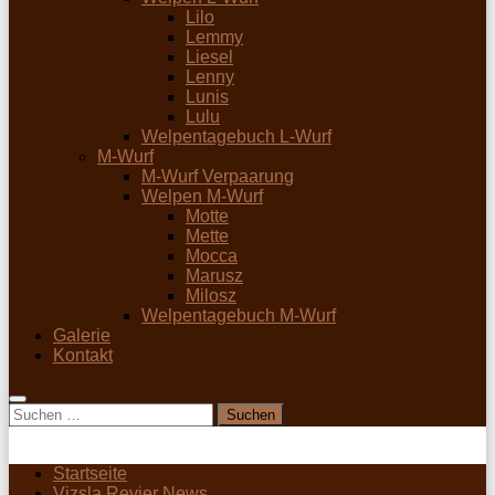
Lilo
Lemmy
Liesel
Lenny
Lunis
Lulu
Welpentagebuch L-Wurf
M-Wurf
M-Wurf Verpaarung
Welpen M-Wurf
Motte
Mette
Mocca
Marusz
Milosz
Welpentagebuch M-Wurf
Galerie
Kontakt
Suchen
nach:
Startseite
Vizsla Revier News