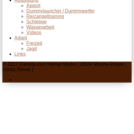
Ausbildung
Apport
Dummylauncher / Dummywerfer
Reizangeltraining
Schleppe
Wasserarbeit
Videos
Arbeit
Freizeit
Jagd
Links
© 2017 Daniela und Helmut Marks | 28844 Weyhe-Dreye |
Vizsla Revier |