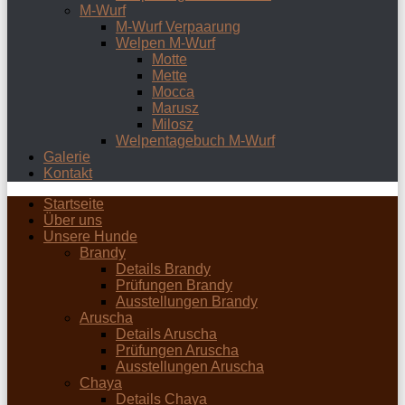
M-Wurf
M-Wurf Verpaarung
Welpen M-Wurf
Motte
Mette
Mocca
Marusz
Milosz
Welpentagebuch M-Wurf
Galerie
Kontakt
Startseite
Über uns
Unsere Hunde
Brandy
Details Brandy
Prüfungen Brandy
Ausstellungen Brandy
Aruscha
Details Aruscha
Prüfungen Aruscha
Ausstellungen Aruscha
Chaya
Details Chaya