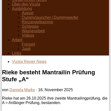
Über den Vizsla
Ausbildung
Apport
Dummylauncher / Dummywerfer
Reizangeltraining
Schleppe
Wasserarbeit
Videos
Arbeit
Freizeit
Jagd
Links
Vizsla Revier News
Rieke besteht Mantrailin Prüfung
Stufe „A“
von
Daniela Marks
·
16. November 2025
Rieke hat am 26.10.2025 ihre zweite Mantrailingprüfung, die
A = Anfänger Prüfung, bestanden.