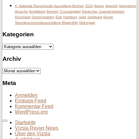
8. Nationale Rassehunde-Ausstellung Bremen
2016
Apport
Apportel
Apportieren
Aruscha
Ausbildung
Bremen
Crossdogging
Deutscher Jugendchampion
Drückjagd
Dummytraining
Enie
Hamburg
Jagd
Jagdhund
Revier
Spezialrassehundeausstellung Wagenfeld
Stökerjagd
Kategorien
Kategorien
Archiv
Archiv
Meta
Anmelden
Eintrags-Feed
Kommentar-Feed
WordPress.org
Startseite
Vizsla Revier News
Über den Vizsla