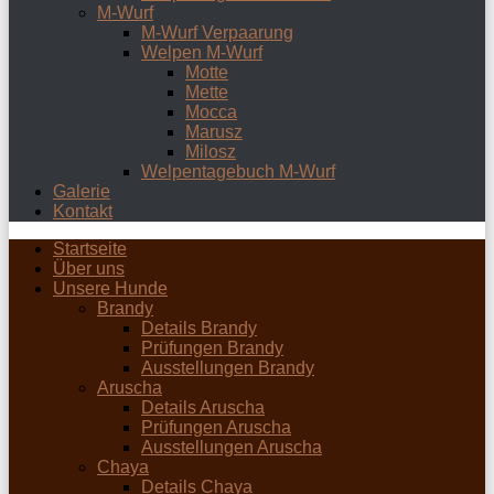
M-Wurf
M-Wurf Verpaarung
Welpen M-Wurf
Motte
Mette
Mocca
Marusz
Milosz
Welpentagebuch M-Wurf
Galerie
Kontakt
Startseite
Über uns
Unsere Hunde
Brandy
Details Brandy
Prüfungen Brandy
Ausstellungen Brandy
Aruscha
Details Aruscha
Prüfungen Aruscha
Ausstellungen Aruscha
Chaya
Details Chaya