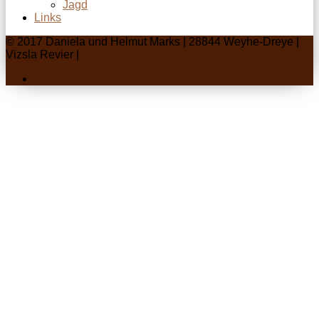
Jagd
Links
© 2017 Daniela und Helmut Marks | 28844 Weyhe-Dreye |
Vizsla Revier |