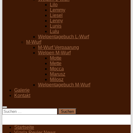
Lilo
Lemmy
Liesel
Lenny
Lunis
Lulu
Welpentagebuch L-Wurf
M-Wurf
M-Wurf Verpaarung
Welpen M-Wurf
Motte
Mette
Mocca
Marusz
Milosz
Welpentagebuch M-Wurf
Galerie
Kontakt
Suchen
nach:
Startseite
Vizsla Revier News