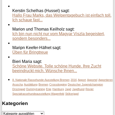
Kerstin Schelhas (Hussel) sagt:
Hallo Frau Marks, das Welpentagebuch ist einfach toll.
Ich schaue fast...
Marion und Thomas Keilholz sagt:
Ich bin nun nicht nur vom Magyar Viszla begeistert,
sondern besonders...
Maripn Keefer-Häfnet sagt:
Üben für Bringtreue
Bieri Maria sagt:
Schöne Website. Tolle schöne Hunde. Ihre Zucht
beeindruckt mich. Wünsche Ihnen...
8. Nationale Rassehunde-Ausstellung Bremen
2016
Apport
Apportel
Apportieren
Aruscha
Ausbildung
Bremen
Crossdogging
Deutscher Jugendchampion
Drückjagd
Dummytraining
Enie
Hamburg
Jagd
Jagdhund
Revier
Spezialrassehundeausstellung Wagenfeld
Stökerjagd
Kategorien
Kategorien