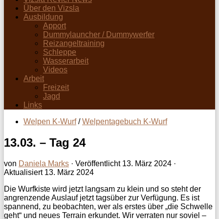
Über den Vizsla
Ausbildung
Apport
Dummylauncher / Dummywerfer
Reizangeltraining
Schleppe
Wasserarbeit
Videos
Arbeit
Freizeit
Jagd
Links
Welpen K-Wurf
/
Welpentagebuch K-Wurf
13.03. – Tag 24
von
Daniela Marks
· Veröffentlicht
13. März 2024
·
Aktualisiert
13. März 2024
Die Wurfkiste wird jetzt langsam zu klein und so steht der
angrenzende Auslauf jetzt tagsüber zur Verfügung. Es ist
spannend, zu beobachten, wer als erstes über „die Schwelle
geht“ und neues Terrain erkundet. Wir verraten nur soviel –