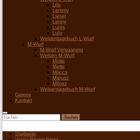
Lilo
Lemmy
Liesel
Lenny
Lunis
Lulu
Welpentagebuch L-Wurf
M-Wurf
M-Wurf Verpaarung
Welpen M-Wurf
Motte
Mette
Mocca
Marusz
Milosz
Welpentagebuch M-Wurf
Galerie
Kontakt
Suchen
nach:
Startseite
Vizsla Revier News