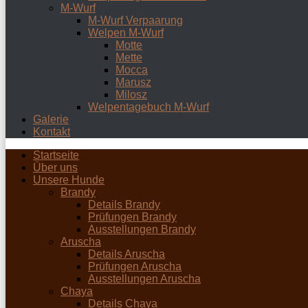
M-Wurf
M-Wurf Verpaarung
Welpen M-Wurf
Motte
Mette
Mocca
Marusz
Milosz
Welpentagebuch M-Wurf
Galerie
Kontakt
Startseite
Über uns
Unsere Hunde
Brandy
Details Brandy
Prüfungen Brandy
Ausstellungen Brandy
Aruscha
Details Aruscha
Prüfungen Aruscha
Ausstellungen Aruscha
Chaya
Details Chaya