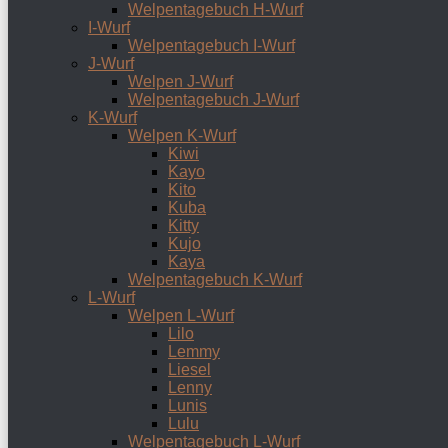
Welpentagebuch H-Wurf
I-Wurf
Welpentagebuch I-Wurf
J-Wurf
Welpen J-Wurf
Welpentagebuch J-Wurf
K-Wurf
Welpen K-Wurf
Kiwi
Kayo
Kito
Kuba
Kitty
Kujo
Kaya
Welpentagebuch K-Wurf
L-Wurf
Welpen L-Wurf
Lilo
Lemmy
Liesel
Lenny
Lunis
Lulu
Welpentagebuch L-Wurf