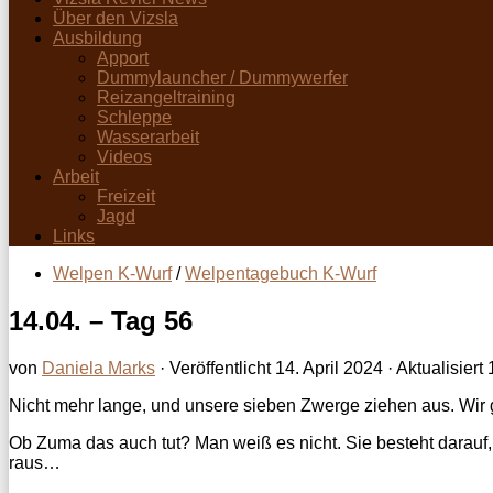
Über den Vizsla
Ausbildung
Apport
Dummylauncher / Dummywerfer
Reizangeltraining
Schleppe
Wasserarbeit
Videos
Arbeit
Freizeit
Jagd
Links
Welpen K-Wurf
/
Welpentagebuch K-Wurf
14.04. – Tag 56
von
Daniela Marks
· Veröffentlicht
14. April 2024
· Aktualisiert
Nicht mehr lange, und unsere sieben Zwerge ziehen aus. Wir 
Ob Zuma das auch tut? Man weiß es nicht. Sie besteht darauf,
raus…