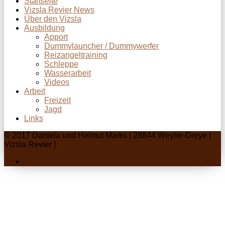
Startseite
Vizsla Revier News
Über den Vizsla
Ausbildung
Apport
Dummylauncher / Dummywerfer
Reizangeltraining
Schleppe
Wasserarbeit
Videos
Arbeit
Freizeit
Jagd
Links
© 2017 Daniela und Helmut Marks | 28844 Weyhe-Dreye |
Vizsla Revier |