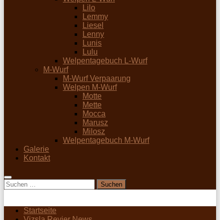
Lilo
Lemmy
Liesel
Lenny
Lunis
Lulu
Welpentagebuch L-Wurf
M-Wurf
M-Wurf Verpaarung
Welpen M-Wurf
Motte
Mette
Mocca
Marusz
Milosz
Welpentagebuch M-Wurf
Galerie
Kontakt
Suchen
nach:
Startseite
Vizsla Revier News