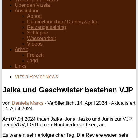
Über den Vizsla
Ausbildung
Apport
Dummylauncher / Dummywerfer
Reizangeltraining
Schleppe
Wasserarbeit
Videos
Arbeit
Freizeit
Jagd
Links
Vizsla Revier News
Jaika und Geschwister bestehen VJP
von
Daniela Marks
· Veröffentlicht
14. April 2024
· Aktualisiert
14. April 2024
Am 07.04.2024 traten Jaika, Jona, Jezko und Junis zur VJP
beim VUV, LG Bremen-Nordniedersachsen, an.
Es war ein sehr erfolgreicher Tag. Die Reviere waren sehr