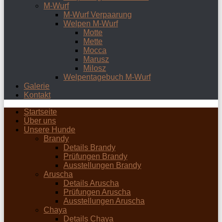
M-Wurf
M-Wurf Verpaarung
Welpen M-Wurf
Motte
Mette
Mocca
Marusz
Milosz
Welpentagebuch M-Wurf
Galerie
Kontakt
Startseite
Über uns
Unsere Hunde
Brandy
Details Brandy
Prüfungen Brandy
Ausstellungen Brandy
Aruscha
Details Aruscha
Prüfungen Aruscha
Ausstellungen Aruscha
Chaya
Details Chaya