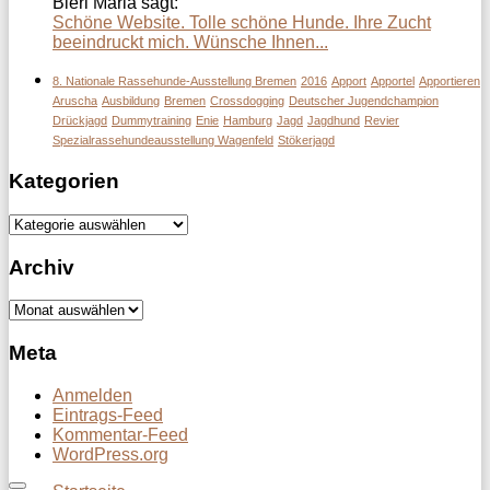
Bieri Maria sagt:
Schöne Website. Tolle schöne Hunde. Ihre Zucht
beeindruckt mich. Wünsche Ihnen...
8. Nationale Rassehunde-Ausstellung Bremen
2016
Apport
Apportel
Apportieren
Aruscha
Ausbildung
Bremen
Crossdogging
Deutscher Jugendchampion
Drückjagd
Dummytraining
Enie
Hamburg
Jagd
Jagdhund
Revier
Spezialrassehundeausstellung Wagenfeld
Stökerjagd
Kategorien
Kategorien
Archiv
Archiv
Meta
Anmelden
Eintrags-Feed
Kommentar-Feed
WordPress.org