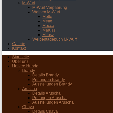
M-Wurf
M-Wurf Verpaarung
Welpen M-Wurf
Motte
Mette
Mocca
Marusz
Milosz
Welpentagebuch M-Wurf
Galerie
Kontakt
Startseite
Über uns
Unsere Hunde
Brandy
Details Brandy
Prüfungen Brandy
Ausstellungen Brandy
Aruscha
Details Aruscha
Prüfungen Aruscha
Ausstellungen Aruscha
Chaya
Details Chaya