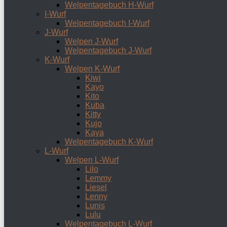
Welpentagebuch H-Wurf
I-Wurf
Welpentagebuch I-Wurf
J-Wurf
Welpen J-Wurf
Welpentagebuch J-Wurf
K-Wurf
Welpen K-Wurf
Kiwi
Kayo
Kito
Kuba
Kitty
Kujo
Kaya
Welpentagebuch K-Wurf
L-Wurf
Welpen L-Wurf
Lilo
Lemmy
Liesel
Lenny
Lunis
Lulu
Welpentagebuch L-Wurf