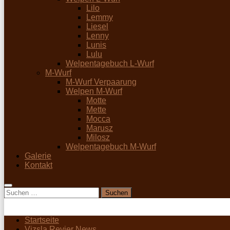
Lilo
Lemmy
Liesel
Lenny
Lunis
Lulu
Welpentagebuch L-Wurf
M-Wurf
M-Wurf Verpaarung
Welpen M-Wurf
Motte
Mette
Mocca
Marusz
Milosz
Welpentagebuch M-Wurf
Galerie
Kontakt
Suchen
nach:
Startseite
Vizsla Revier News