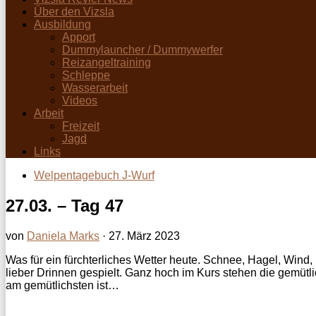
Über den Vizsla
Ausbildung
Apport
Dummylauncher / Dummywerfer
Reizangeltraining
Schleppe
Wasserarbeit
Videos
Arbeit
Freizeit
Jagd
Links
Welpentagebuch J-Wurf
27.03. – Tag 47
von
Daniela Marks
·
27. März 2023
Was für ein fürchterliches Wetter heute. Schnee, Hagel, Wind,
lieber Drinnen gespielt. Ganz hoch im Kurs stehen die gemütli
am gemütlichsten ist…