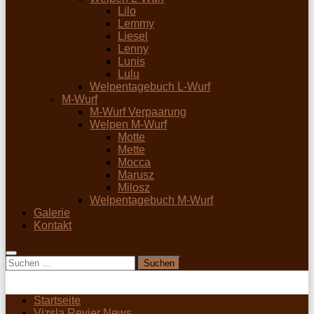
Lilo
Lemmy
Liesel
Lenny
Lunis
Lulu
Welpentagebuch L-Wurf
M-Wurf
M-Wurf Verpaarung
Welpen M-Wurf
Motte
Mette
Mocca
Marusz
Milosz
Welpentagebuch M-Wurf
Galerie
Kontakt
Suchen
nach:
Startseite
Vizsla Revier News