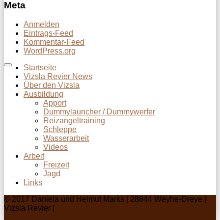
Meta
Anmelden
Eintrags-Feed
Kommentar-Feed
WordPress.org
Startseite
Vizsla Revier News
Über den Vizsla
Ausbildung
Apport
Dummylauncher / Dummywerfer
Reizangeltraining
Schleppe
Wasserarbeit
Videos
Arbeit
Freizeit
Jagd
Links
© 2017 Daniela und Helmut Marks | 28844 Weyhe-Dreye |
Vizsla Revier |