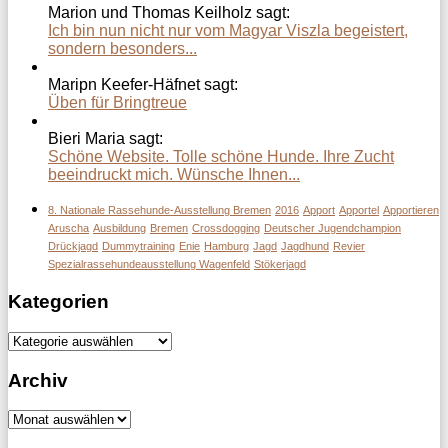
Marion und Thomas Keilholz sagt:
Ich bin nun nicht nur vom Magyar Viszla begeistert,
sondern besonders...
Maripn Keefer-Häfnet sagt:
Üben für Bringtreue
Bieri Maria sagt:
Schöne Website. Tolle schöne Hunde. Ihre Zucht
beeindruckt mich. Wünsche Ihnen...
8. Nationale Rassehunde-Ausstellung Bremen
2016
Apport
Apportel
Apportieren
Aruscha
Ausbildung
Bremen
Crossdogging
Deutscher Jugendchampion
Drückjagd
Dummytraining
Enie
Hamburg
Jagd
Jagdhund
Revier
Spezialrassehundeausstellung Wagenfeld
Stökerjagd
Kategorien
Kategorien
Archiv
Archiv