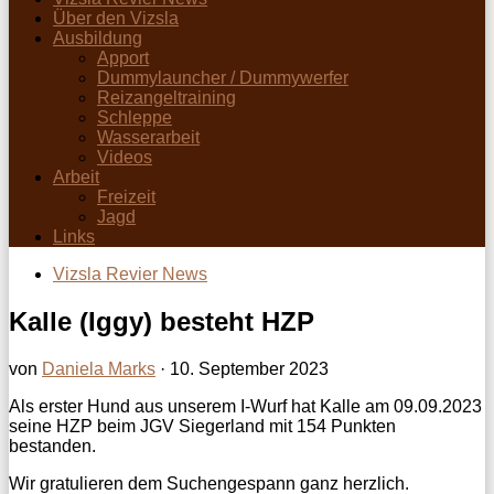
Über den Vizsla
Ausbildung
Apport
Dummylauncher / Dummywerfer
Reizangeltraining
Schleppe
Wasserarbeit
Videos
Arbeit
Freizeit
Jagd
Links
Vizsla Revier News
Kalle (Iggy) besteht HZP
von
Daniela Marks
·
10. September 2023
Als erster Hund aus unserem I-Wurf hat Kalle am 09.09.2023
seine HZP beim JGV Siegerland mit 154 Punkten
bestanden.
Wir gratulieren dem Suchengespann ganz herzlich.