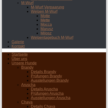
M-Wurf
M-Wurf Verpaarung
Welpen M-Wurf
Motte
Mette
Mocca
Marusz
Milosz
Welpentagebuch M-Wurf
Galerie
Kontakt
Startseite
Über uns
Unsere Hunde
Brandy
Details Brandy
Prüfungen Brandy
Ausstellungen Brandy
Aruscha
Details Aruscha
Prüfungen Aruscha
Ausstellungen Aruscha
Chaya
Details Chaya