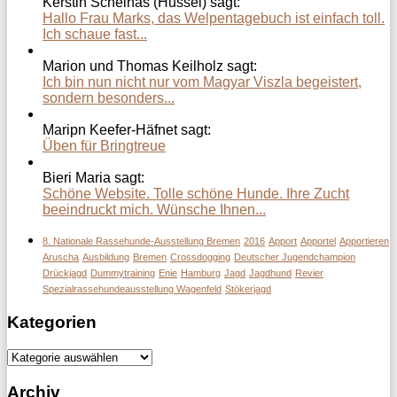
Kerstin Schelhas (Hussel) sagt:
Hallo Frau Marks, das Welpentagebuch ist einfach toll.
Ich schaue fast...
Marion und Thomas Keilholz sagt:
Ich bin nun nicht nur vom Magyar Viszla begeistert,
sondern besonders...
Maripn Keefer-Häfnet sagt:
Üben für Bringtreue
Bieri Maria sagt:
Schöne Website. Tolle schöne Hunde. Ihre Zucht
beeindruckt mich. Wünsche Ihnen...
8. Nationale Rassehunde-Ausstellung Bremen
2016
Apport
Apportel
Apportieren
Aruscha
Ausbildung
Bremen
Crossdogging
Deutscher Jugendchampion
Drückjagd
Dummytraining
Enie
Hamburg
Jagd
Jagdhund
Revier
Spezialrassehundeausstellung Wagenfeld
Stökerjagd
Kategorien
Kategorien
Archiv