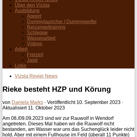
Über den Vizsla
Ausbildung
Apport
Dummylauncher / Dummywerfer
Reizangeltraining
Schleppe
Wasserarbeit
Videos
Arbeit
Freizeit
Jagd
Links
Vizsla Revier News
Rieke besteht HZP und Körung
von
Daniela Marks
· Veröffentlicht
10. September 2023
·
Aktualisiert
11. Oktober 2023
Am 08./09.09.2023 sind wir zur Rauwolf in Wendorf
angetreten. Dieses Mal haben wir die Rauwolf nicht
bestanden, am Wasser war uns das Suchenglück leider nicht
hold. Aber mit einem Fullhouse im Feld (überall 11 Punkte)