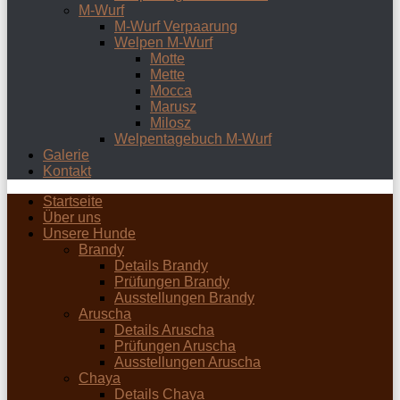
M-Wurf
M-Wurf Verpaarung
Welpen M-Wurf
Motte
Mette
Mocca
Marusz
Milosz
Welpentagebuch M-Wurf
Galerie
Kontakt
Startseite
Über uns
Unsere Hunde
Brandy
Details Brandy
Prüfungen Brandy
Ausstellungen Brandy
Aruscha
Details Aruscha
Prüfungen Aruscha
Ausstellungen Aruscha
Chaya
Details Chaya