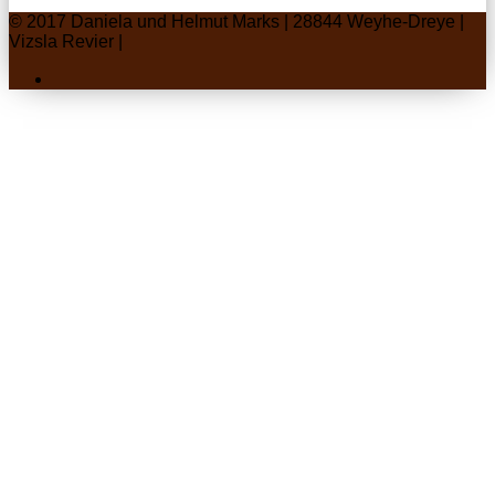
© 2017 Daniela und Helmut Marks | 28844 Weyhe-Dreye |
Vizsla Revier |