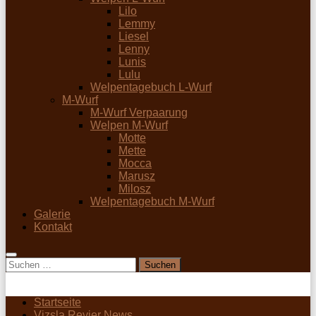
Lilo
Lemmy
Liesel
Lenny
Lunis
Lulu
Welpentagebuch L-Wurf
M-Wurf
M-Wurf Verpaarung
Welpen M-Wurf
Motte
Mette
Mocca
Marusz
Milosz
Welpentagebuch M-Wurf
Galerie
Kontakt
Suchen
nach:
Startseite
Vizsla Revier News